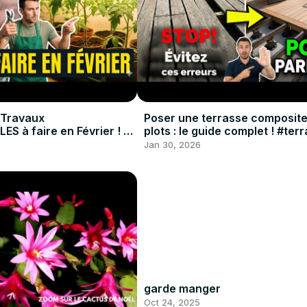
 Travaux
Poser une terrasse composite
S à faire en Février ! 🌿
plots : le guide complet ! #ter
rdin #DIY
#bricolage #tuto
Jan 30, 2026
garde manger
Oct 24, 2025