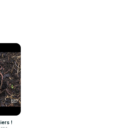
iers !
erre