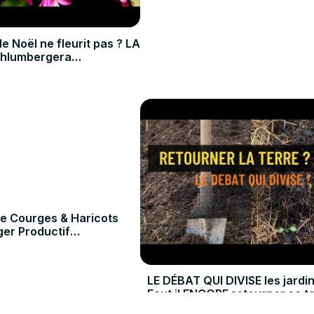
 Noël ne fleurit pas ? LA
Schlumbergera
n #Fleurs
e Courges & Haricots
ger Productif
e #diy #potager
LE DÉBAT QUI DIVISE les jardin
Faut il ENCORE retourner sa t
Oct 5, 2025