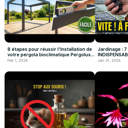
8 étapes pour réussir l'Installation de
Jardinage : 7
votre pergola bioclimatique Pergolux
INDISPENSABLE
#pergola #bricolage
#Potager #Ja
Feb 1, 2026
Jan 31, 2026