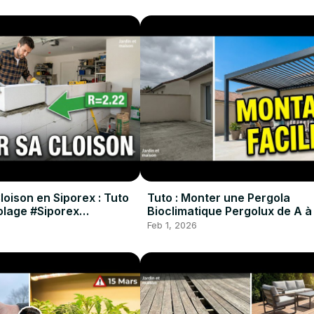
oison en Siporex : Tuto
Tuto : Monter une Pergola
colage #Siporex
Bioclimatique Pergolux de A à
#Pergola #DIY #Tuto
Feb 1, 2026