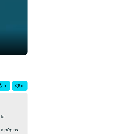
0
0
le 
à pépins. 