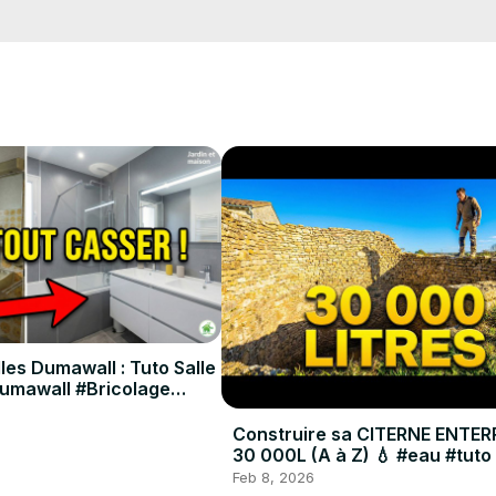
 mars pour protéger la nidification des oiseaux et quels semis rustiqu
ur un jardin vivant et productif !

un "J'aime", partagez vos astuces en commentaire et abonnez-vous po
les Dumawall : Tuto Salle
.jardinetmaison.fr
Dumawall #Bricolage
Construire sa CITERNE ENTER
30 000L (A à Z) 💧 #eau #tuto
Feb 8, 2026