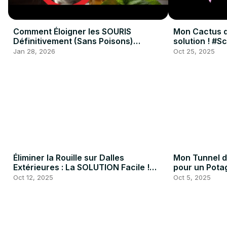
Comment Éloigner les SOURIS
Mon Cactus de
Définitivement (Sans Poisons)
solution ! #
#jardinage #bricolage #naturel
#AstuceJardi
Jan 28, 2026
Oct 25, 2025
Éliminer la Rouille sur Dalles
Mon Tunnel d
Extérieures : La SOLUTION Facile !
pour un Pota
#Bricolage #Entretien #Terrasse
#permacultur
Oct 12, 2025
Oct 5, 2025