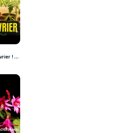
rier ! 🌿