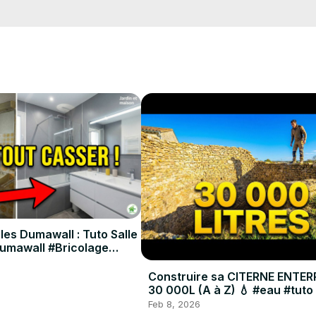
hain.

sur le jardinage, le bricolage et la maison. Si cette vidéo vous a été
les Dumawall : Tuto Salle
/www.jardinetmaison.fr
Dumawall #Bricolage
Construire sa CITERNE ENTER
30 000L (A à Z) 💧 #eau #tuto
Feb 8, 2026