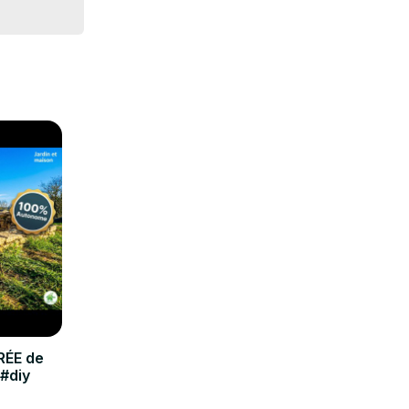
 utile, 
RÉE de
 #diy