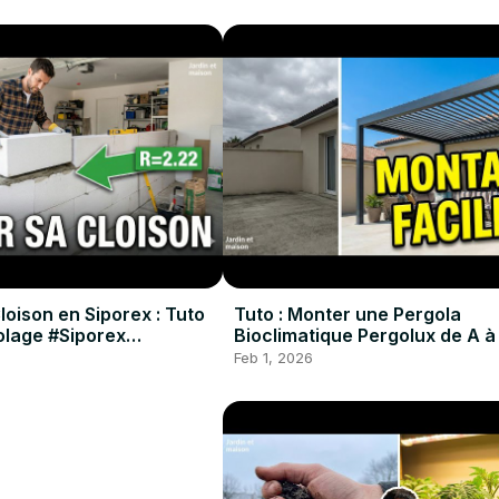
oison en Siporex : Tuto
Tuto : Monter une Pergola
colage #Siporex
Bioclimatique Pergolux de A à
#Pergola #DIY #Tuto
Feb 1, 2026