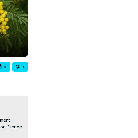
0
0
ment 
on l'année 