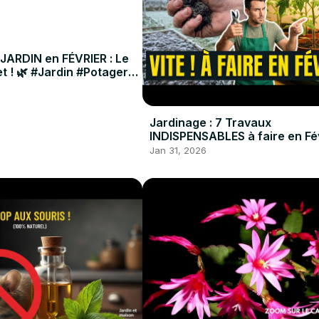
 JARDIN en FÉVRIER : Le
t ! 🌿 #Jardin #Potager
Jardinage : 7 Travaux
INDISPENSABLES à faire en Fév
#Potager #Jardin #DIY
Jan 31, 2026