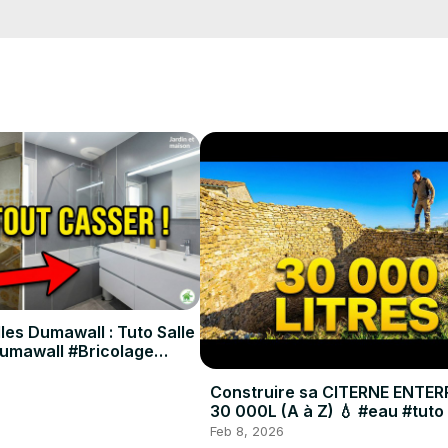
es racines [01:11], et nous vous présentons l'outil indispensable qui
es belles récoltes !

 utile et de poser vos questions en commentaire. Abonnez-vous pour
ison.fr
les Dumawall : Tuto Salle
Dumawall #Bricolage
Construire sa CITERNE ENTER
30 000L (A à Z) 💧 #eau #tuto
Feb 8, 2026