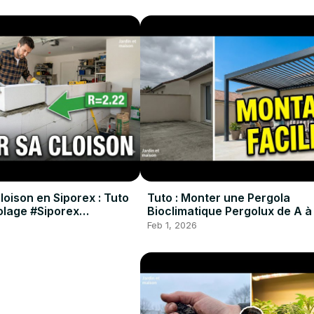
oison en Siporex : Tuto
Tuto : Monter une Pergola
colage #Siporex
Bioclimatique Pergolux de A à
#Pergola #DIY #Tuto
Feb 1, 2026