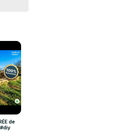
 vous 
 ne 
RÉE de
 #diy