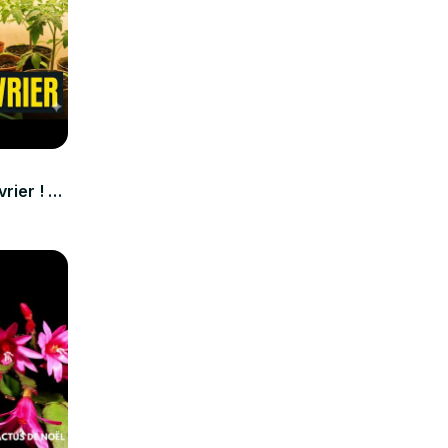
rier ! 🌿