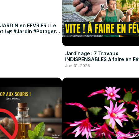
 JARDIN en FÉVRIER : Le
t ! 🌿 #Jardin #Potager
Jardinage : 7 Travaux
INDISPENSABLES à faire en Fév
#Potager #Jardin #DIY
Jan 31, 2026