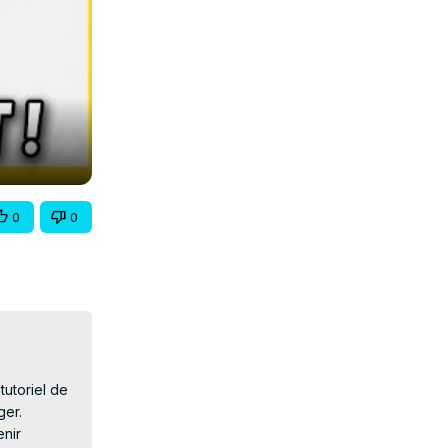
0
0
utoriel de 
er.

nir 