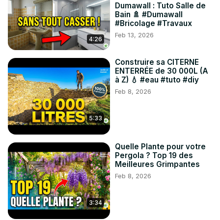
Dumawall : Tuto Salle de
[00:08] Perforation pour l'irrigation

Bain 🚿 #Dumawall
[00:11] Le système d'arrosage en action !

#Bricolage #Travaux
👍 Si cette astuce vous a plu, n'oubliez pas de laisser un 
Feb 13, 2026
4:26
"j'aime", de partager votre avis en commentaire et surtout 
de vous abonner à la chaîne "Jardin et Maison" pour ne 
Construire sa CITERNE
manquer aucune de nos prochaines vidéos !

ENTERRÉE de 30 000L (A
Retrouvez plus de conseils et d'astuces sur notre site :

à Z) 💧 #eau #tuto #diy
➡️
 https://www.jardinetmaison.fr
Feb 8, 2026
#Jardinage #DIY #Potager
5:33
Quelle Plante pour votre
Pergola ? Top 19 des
Meilleures Grimpantes
Feb 8, 2026
3:34