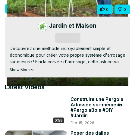
Video
Visit Site
Share
0
0
Jardin et Maison
Subscribe
Découvrez une méthode incroyablement simple et 
économique pour créer votre propre système d'arrosage 
sur-mesure ! Fini la corvée d'arrosage, cette astuce va 
révolutionner l'entretien de votre potager.

Show More
Dans ce tutoriel rapide, nous vous montrons comment 
transformer de simples tuyaux en un système d'irrigation 
Latest Videos
efficace. En quelques minutes, vous apprendrez à 
installer des arceaux, à les perforer stratégiquement et à 
Construire une Pergola
les connecter pour offrir à vos plantes l'eau dont elles ont 
Adossée soi-même 🏡
besoin, sans effort et sans gaspillage. C'est le projet de 
#PergolaBois #DIY
bricolage parfait pour tous les jardiniers !

#Jardin
0:59
CHAPITRES :

Feb 15, 2026
[00:00] Préparation des arceaux

Poser des dalles
[00:02] Mise en place des tuyaux
