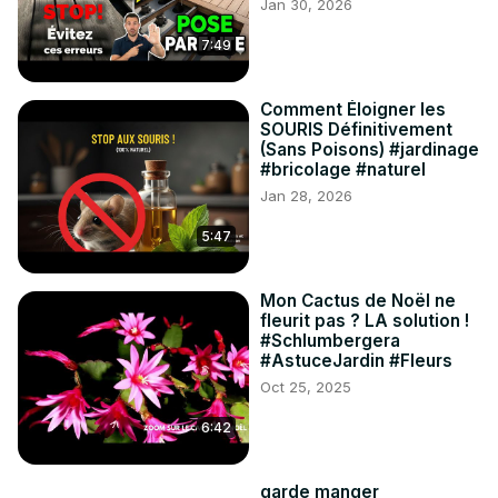
Jan 30, 2026
7:49
Comment Éloigner les
SOURIS Définitivement
(Sans Poisons) #jardinage
#bricolage #naturel
Jan 28, 2026
5:47
Mon Cactus de Noël ne
fleurit pas ? LA solution !
#Schlumbergera
#AstuceJardin #Fleurs
Oct 25, 2025
6:42
garde manger