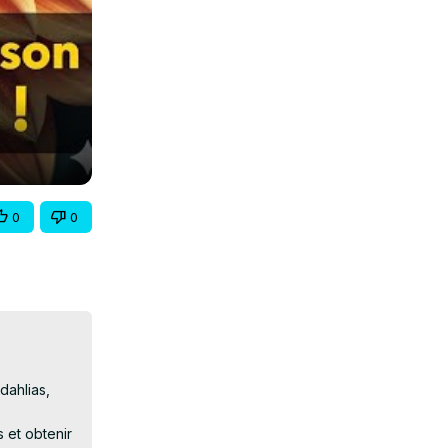
0
0
ahlias, 
et obtenir 