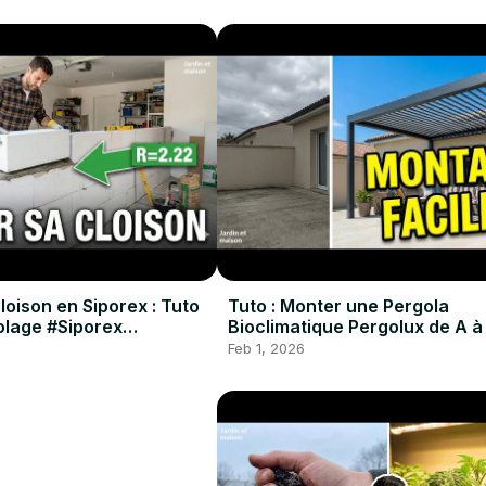
oison en Siporex : Tuto
Tuto : Monter une Pergola
colage #Siporex
Bioclimatique Pergolux de A à
#Pergola #DIY #Tuto
Feb 1, 2026