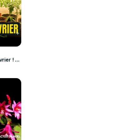
rier ! 🌿