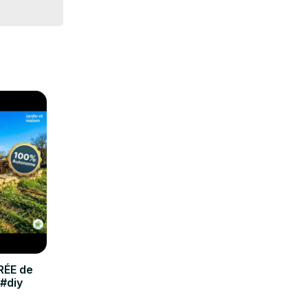
 les 
 de vous 
RÉE de
 #diy