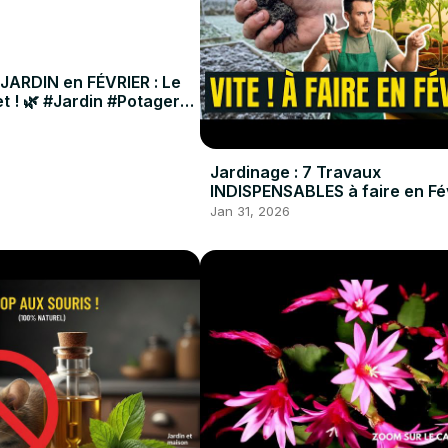
 JARDIN en FÉVRIER : Le
t ! 🌿 #Jardin #Potager
Jardinage : 7 Travaux
INDISPENSABLES à faire en Fév
#Potager #Jardin #DIY
Jan 31, 2026