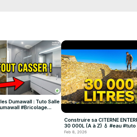
s conseils pour choisir le bon emplacement, préparer le sol, et éviter
 de vos plantes.

 "j'aime", de partager vos propres astuces en commentaire et surtout
ls !

planter-cultiver-multiplier
les Dumawall : Tuto Salle
Dumawall #Bricolage
Construire sa CITERNE ENTER
30 000L (A à Z) 💧 #eau #tuto
Feb 8, 2026