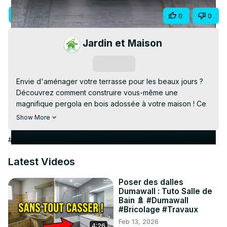
Video
Visit Site
Share
0
0
Jardin et Maison
Subscribe
Envie d'aménager votre terrasse pour les beaux jours ? 
Découvrez comment construire vous-même une 
magnifique pergola en bois adossée à votre maison ! Ce 
tutoriel vous guide pas à pas dans ce superbe projet de 
Show More
bricolage extérieur.

Dans cette vidéo, nous vous montrons la transformation 
#Hobbies & Leisure
complète de notre terrasse, en remplaçant une ancienne 
tonnelle par une structure en bois robuste et sur mesure. 
Latest Videos
De la fixation de la solive murale au perçage des platines, 
en passant par la technique fascinante des tenons et 
Poser des dalles
Dumawall : Tuto Salle de
mortaises à la défonceuse, vous verrez toutes les étapes 
Bain 🚿 #Dumawall
de l'assemblage. Un grand merci à Sirius pour ce 
#Bricolage #Travaux
superbe travail et ce partage !

Feb 13, 2026
4:26
⏳ Chapitres de la vidéo :
