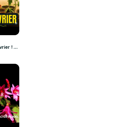
rier ! 🌿