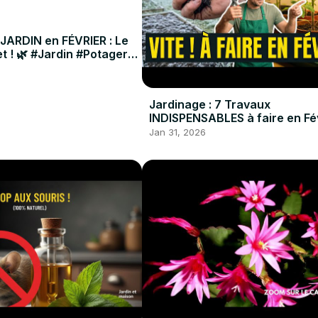
 JARDIN en FÉVRIER : Le
t ! 🌿 #Jardin #Potager
Jardinage : 7 Travaux
INDISPENSABLES à faire en Fév
#Potager #Jardin #DIY
Jan 31, 2026