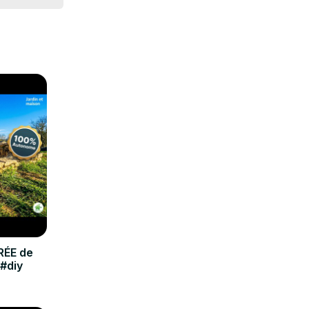
RÉE de
 #diy