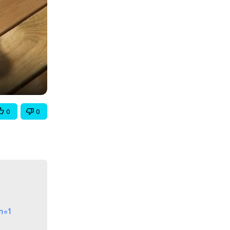
0
0
n=1