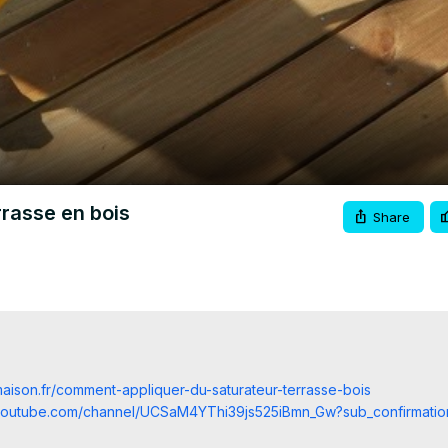
Video
rasse en bois
Share
tmaison.fr/comment-appliquer-du-saturateur-terrasse-bois
.youtube.com/channel/UCSaM4YThi39js525iBmn_Gw?sub_confirmatio