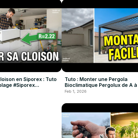
oison en Siporex : Tuto
Tuto : Monter une Pergola
colage #Siporex
Bioclimatique Pergolux de A à
#Pergola #DIY #Tuto
Feb 1, 2026