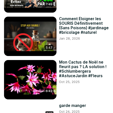
7:49
Comment Éloigner les
SOURIS Définitivement
(Sans Poisons) #jardinage
#bricolage #naturel
Jan 28, 2026
5:47
Mon Cactus de Noël ne
fleurit pas ? LA solution !
#Schlumbergera
#AstuceJardin #Fleurs
Oct 25, 2025
6:42
garde manger
Oct 24, 2025