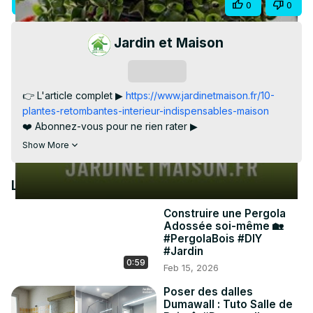
Visit Site
Share
0
0
Video
Jardin et Maison
Subscribe
👉 L'article complet ▶
 https://www.jardinetmaison.fr/10-
plantes-retombantes-interieur-indispensables-maison
❤️ Abonnez-vous pour ne rien rater ▶
https://www.youtube.com/channel/UCSaM4YThi39js525iBmn_G
Show More
sub_confirmation=1
10 plantes retombantes à absolument avoir à la maison
Latest Videos
Construire une Pergola
Adossée soi-même 🏡
#PergolaBois #DIY
#Jardin
0:59
Feb 15, 2026
Poser des dalles
Dumawall : Tuto Salle de