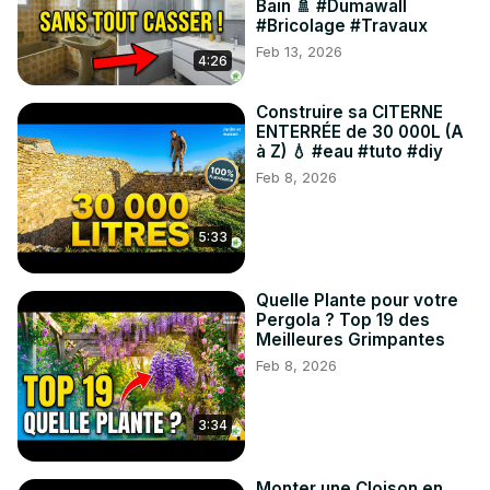
Bain 🚿 #Dumawall
#Bricolage #Travaux
Feb 13, 2026
4:26
Construire sa CITERNE
ENTERRÉE de 30 000L (A
à Z) 💧 #eau #tuto #diy
Feb 8, 2026
5:33
Quelle Plante pour votre
Pergola ? Top 19 des
Meilleures Grimpantes
Feb 8, 2026
3:34
Monter une Cloison en